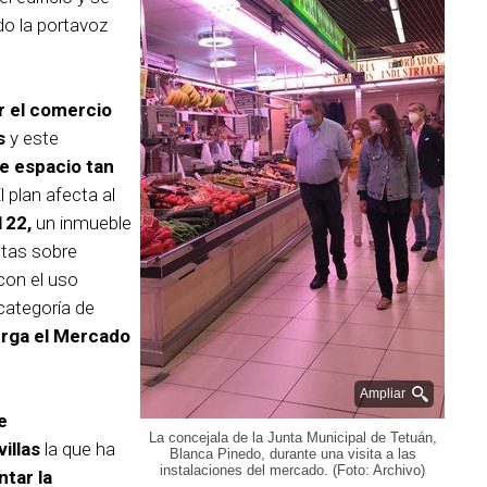
do la portavoz
r el comercio
es
y este
e espacio tan
 plan afecta al
122,
un inmueble
ntas sobre
 con el uso
categoría de
erga el Mercado
Ampliar
e
La concejala de la Junta Municipal de Tetuán,
illas
la que ha
Blanca Pinedo, durante una visita a las
instalaciones del mercado. (Foto: Archivo)
tar la