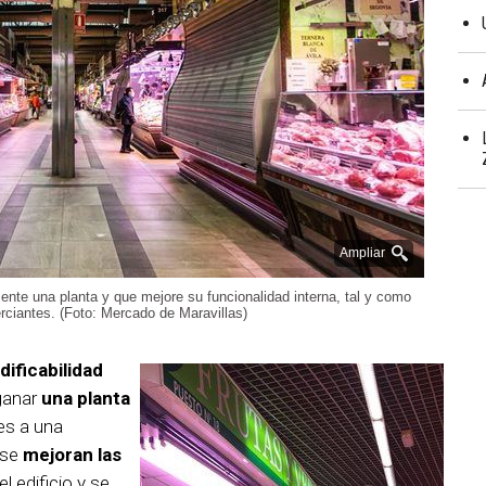
Ampliar
mente una planta y que mejore su funcionalidad interna, tal y como
ciantes. (Foto: Mercado de Maravillas)
dificabilidad
ganar
una planta
es a una
 se
mejoran las
el edificio y se