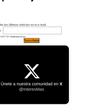
be las últimas noticias en tu e-mail
l :
epto las
Condiciones de uso
Únete a nuestra comunidad en
X
@InteresMas