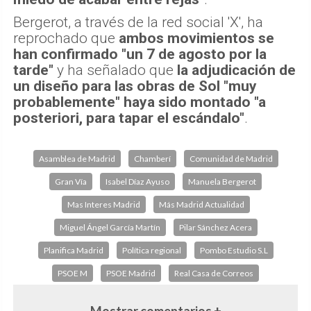
Bergerot, a través de la red social 'X', ha
reprochado que
ambos movimientos se
han confirmado "un 7 de agosto por la
tarde"
y ha señalado que
la adjudicación de
un diseño para las obras de Sol "muy
probablemente" haya sido montado "a
posteriori, para tapar el escándalo"
.
Asamblea de Madrid
Chamberí
Comunidad de Madrid
Gran Vía
Isabel Díaz Ayuso
Manuela Bergerot
Mas Interes Madrid
Más Madrid Actualidad
Miguel Ángel García Martín
Pilar Sánchez Acera
Planifica Madrid
Política regional
Pombo Estudio S.L
PSOE M
PSOE Madrid
Real Casa de Correos
Mostrar comentarios +