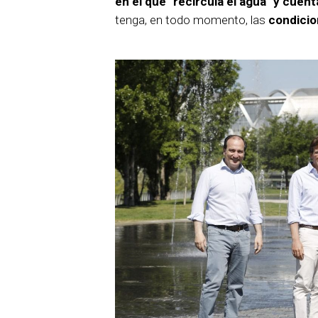
en el que "recircula el agua" y cuen
tenga, en todo momento, las
condicio