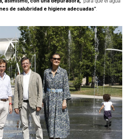
ta, asimismo, con una depuradora,
"para que el agua
nes de salubridad e higiene adecuadas"
.