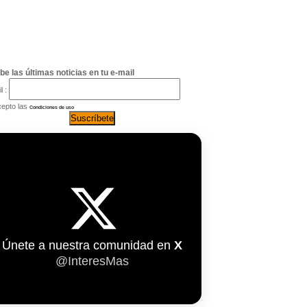
be las últimas noticias en tu e-mail
l :
epto las
Condiciones de uso
Únete a nuestra comunidad en
X
@InteresMas