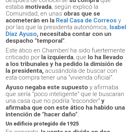
estaba
motivada
, según explicó la
Comunidad, en unas
obras que se
acometerán en la
Real Casa de Correos
y
por las que la presidenta autonómica,
Isabel
Díaz Ayuso
, necesitaba contar con un
despacho "temporal"
.
Este ático en Chamberí ha sido fuertemente
criticado por
la izquierda
, que
lo ha llevado
a los tribunales y ha pedido la dimisión de
la presidenta,
acusándola de buscar con
esta compra tener una "vivienda oficial".
Ayuso negaba este supuesto
y afirmaba
que sería "poco inteligente" que le buscaran
una casa que no podría "esconder"
y
afirmaba que con este ático ha habido una
intención de "hacer daño"
.
Un edificio protegido de 1925
En concreto,
la venta se divide en dos