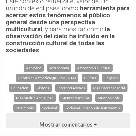
Este contexto refuerza el valor de 'Un
mundo de eclipses' como
herramienta para
acercar estos fenómenos al público
general desde una perspectiva
multicultural
, y para mostrar cómo
la
observación del cielo ha influido en la
construcción cultural de todas las
sociedades
.
Asombro
Astronomía
Astronomía Cultural
Centro de Astrobiología (CSIC INTA)
Cultura
Eclipses
Educación
Historia
Interpretaciones
Mas Interes Madrid
Más Madrid Actualidad
Montserrat Villar
Mundo Verde
Patrimonio
Sociedad
Sociedad Española de Astronomía
Mostrar comentarios +