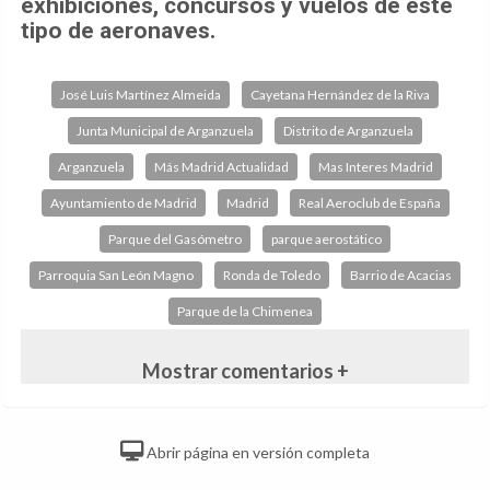
exhibiciones, concursos y vuelos de este
tipo de aeronaves.
José Luis Martínez Almeida
Cayetana Hernández de la Riva
Junta Municipal de Arganzuela
Distrito de Arganzuela
Arganzuela
Más Madrid Actualidad
Mas Interes Madrid
Ayuntamiento de Madrid
Madrid
Real Aeroclub de España
Parque del Gasómetro
parque aerostático
Parroquia San León Magno
Ronda de Toledo
Barrio de Acacias
Parque de la Chimenea
Mostrar comentarios +
Abrir página en versión completa