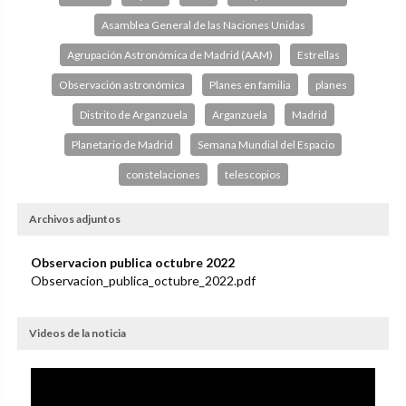
Asamblea General de las Naciones Unidas
Agrupación Astronómica de Madrid (AAM)
Estrellas
Observación astronómica
Planes en familia
planes
Distrito de Arganzuela
Arganzuela
Madrid
Planetario de Madrid
Semana Mundial del Espacio
constelaciones
telescopios
Archivos adjuntos
Observacion publica octubre 2022
Observacion_publica_octubre_2022.pdf
Videos de la noticia