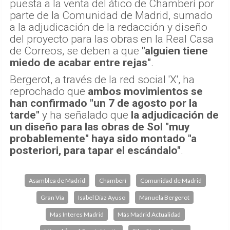
puesta a la venta del ático de Chamberí por
parte de la Comunidad de Madrid, sumado
a la adjudicación de la redacción y diseño
del proyecto para las obras en la Real Casa
de Correos, se deben a que
"alguien tiene
miedo de acabar entre rejas"
.
Bergerot, a través de la red social 'X', ha
reprochado que
ambos movimientos se
han confirmado "un 7 de agosto por la
tarde"
y ha señalado que
la adjudicación de
un diseño para las obras de Sol "muy
probablemente" haya sido montado "a
posteriori, para tapar el escándalo"
.
Asamblea de Madrid
Chamberí
Comunidad de Madrid
Gran Vía
Isabel Díaz Ayuso
Manuela Bergerot
Mas Interes Madrid
Más Madrid Actualidad