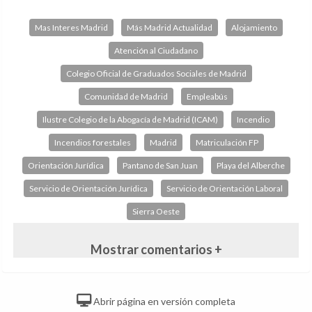
Mas Interes Madrid
Más Madrid Actualidad
Alojamiento
Atención al Ciudadano
Colegio Oficial de Graduados Sociales de Madrid
Comunidad de Madrid
Empleabús
Ilustre Colegio de la Abogacía de Madrid (ICAM)
Incendio
Incendios forestales
Madrid
Matriculación FP
Orientación Jurídica
Pantano de San Juan
Playa del Alberche
Servicio de Orientación Jurídica
Servicio de Orientación Laboral
Sierra Oeste
Mostrar comentarios +
Abrir página en versión completa