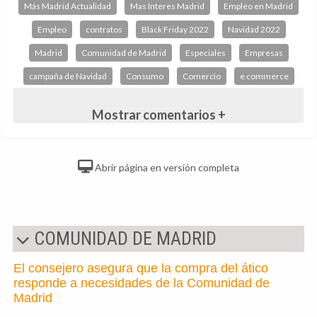
Más Madrid Actualidad
Mas Interes Madrid
Empleo en Madrid
Empleo
contratos
Black Friday 2022
Navidad 2022
Madrid
Comunidad de Madrid
Especiales
Empresas
campaña de Navidad
Consumo
Comercio
e commerce
Mostrar comentarios +
Abrir página en versión completa
COMUNIDAD DE MADRID
El consejero asegura que la compra del ático
responde a necesidades de la Comunidad de
Madrid