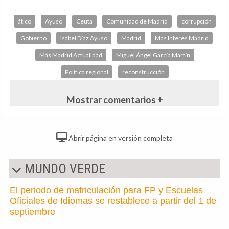
ático
Ayuso
Ceuta
Comunidad de Madrid
corrupción
Gobierno
Isabel Díaz Ayuso
Madrid
Mas Interes Madrid
Más Madrid Actualidad
Miguel Ángel García Martín
Política regional
reconstrucción
Mostrar comentarios +
Abrir página en versión completa
MUNDO VERDE
El periodo de matriculación para FP y Escuelas
Oficiales de Idiomas se restablece a partir del 1 de
septiembre