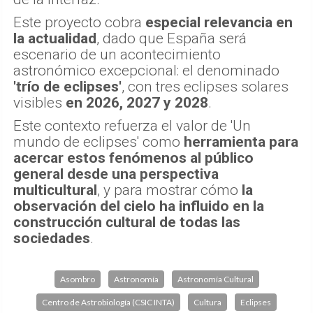
Este proyecto cobra
especial relevancia en
la actualidad
, dado que España será
escenario de un acontecimiento
astronómico excepcional: el denominado
'trío de eclipses'
, con tres eclipses solares
visibles
en 2026, 2027 y 2028
.
Este contexto refuerza el valor de 'Un
mundo de eclipses' como
herramienta para
acercar estos fenómenos al público
general desde una perspectiva
multicultural
, y para mostrar cómo
la
observación del cielo ha influido en la
construcción cultural de todas las
sociedades
.
Asombro
Astronomía
Astronomía Cultural
Centro de Astrobiología (CSIC INTA)
Cultura
Eclipses