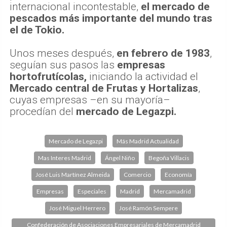
internacional incontestable,
el mercado de
pescados más importante del mundo tras
el de Tokio.
Unos meses después,
en febrero de 1983
,
seguían sus pasos las
empresas
hortofrutícolas,
iniciando la actividad el
Mercado central de Frutas y Hortalizas
,
cuyas empresas –en su mayoría–
procedían del
mercado de Legazpi.
Mercado de Legazpi
Más Madrid Actualidad
Mas Interes Madrid
Ángel Niño
Begoña Villacis
José Luis Martínez Almeida
Comercio
Economía
Empresas
Especiales
Madrid
Mercamadrid
José Miguel Herrero
José Ramón Sempere
Confederación de Asociaciones Empresariales de Mercamadrid