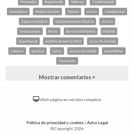
Moratalaz
Arganzuela
Vallecas
Ciudad Lineal
Guindalera
Montecarmelo
Tetuán
Usera
Carabanchel
Tapas en Madrid
Gastronomía en Madrid
Gastro
restaurantes
Bares
Barrios de Madrid
Madrid
Guía Repsol
Soletes de barrio 2022
casas de comida
sabores
pinchos
cañas
pincho de tortilla
María Ritter
Chamartin
Mostrar comentarios +
Abrir página en versión completa
Política de privacidad y cookies
|
Aviso Legal
©Copyright 2026