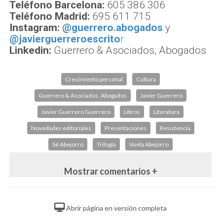
Teléfono Barcelona:
605 386 306
Teléfono Madrid:
695 611 715
​Instagram:
@guerrero.abogados
y
@javierguerreroescrito
r
​Linkedin:
​Guerrero & Asociados, Abogados
Crecimiento personal
Cultura
Guerrero & Asociados, Abogados
Javier Guerrero
Javier Guerrero Guerrero
Libros
Literatura
Novedades editoriales
Presentaciones
Resistencia
Sé Abejorro
Trilogía
Vuela Abejorro
Mostrar comentarios +
Abrir página en versión completa