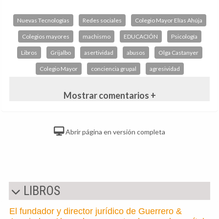
Nuevas Tecnologías
Redes sociales
Colegio Mayor Elías Ahúja
Colegios mayores
machismo
EDUCACIÓN
Psicología
Libros
Grijalbo
asertividad
abusos
Olga Castanyer
Colegio Mayor
conciencia grupal
agresividad
Mostrar comentarios +
Abrir página en versión completa
LIBROS
El fundador y director jurídico de Guerrero &