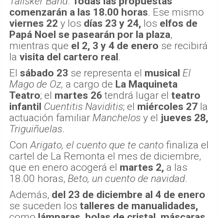
Talisker Band
.
Todas las propuestas
comenzarán a las 18.00 horas
. Ese mismo
viernes 22
y los
días 23 y 24,
los
elfos de
Papá Noel se pasearán por la plaza
,
mientras que
el 2, 3 y 4 de enero
se recibirá
la
visita del cartero real
.
El
sábado 23
se representa el
musical
El
Mago de Oz,
a cargo de
La Maquineta
Teatro
; el
martes 26
tendrá lugar el
teatro
infantil
Cuentitis Naviditis
; el
miércoles 27
la
actuación familiar
Manchelos
y el
jueves 28,
Triguiñuelas
.
Con
Arigato, el cuento que te canto
finaliza el
cartel de La Remonta el mes de diciembre,
que en enero acogerá el
martes 2,
a las
18.00 horas,
Beto, un cuento de navidad
.
Además,
del 23 de diciembre al 4 de enero
se suceden los
talleres de manualidades,
como
lámparas, bolas de cristal, máscaras