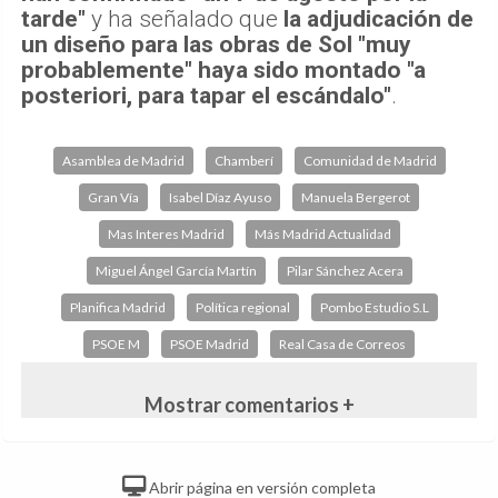
tarde"
y ha señalado que
la adjudicación de
un diseño para las obras de Sol "muy
probablemente" haya sido montado "a
posteriori, para tapar el escándalo"
.
Asamblea de Madrid
Chamberí
Comunidad de Madrid
Gran Vía
Isabel Díaz Ayuso
Manuela Bergerot
Mas Interes Madrid
Más Madrid Actualidad
Miguel Ángel García Martín
Pilar Sánchez Acera
Planifica Madrid
Política regional
Pombo Estudio S.L
PSOE M
PSOE Madrid
Real Casa de Correos
Mostrar comentarios +
Abrir página en versión completa