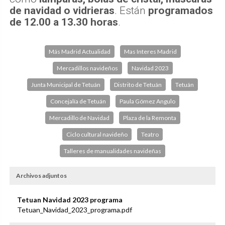
de navidad o vidrieras
. Están
programados
de 12.00 a 13.30 horas
.
Más Madrid Actualidad
Mas Interes Madrid
Mercadillos navideños
Navidad 2023
Junta Municipal de Tetuán
Distrito de Tetuán
Tetuán
Concejalía de Tetuán
Paula Gómez Angulo
Mercadillo de Navidad
Plaza de la Remonta
Ciclo cultural navideño
Teatro
Talleres de manualidades navideñas
Archivos adjuntos
Tetuan Navidad 2023 programa
Tetuan_Navidad_2023_programa.pdf