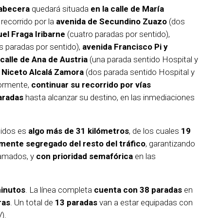
abecera
quedará situada
en la calle de María
 recorrido por la
avenida de Secundino Zuazo
(dos
el Fraga Iribarne
(cuatro paradas por sentido),
s paradas por sentido),
avenida Francisco Pi y
calle de Ana de Austria
(una parada sentido Hospital y
 Niceto Alcalá Zamora
(dos parada sentido Hospital y
iormente,
continuar su recorrido por vías
aradas
hasta alcanzar su destino, en las inmediaciones
idos es
algo más de 31 kilómetros
, de los cuales
19
almente segregado del resto del tráfico
, garantizando
ramados, y
con prioridad semafórica
en las
inutos
. La línea completa
cuenta con 38 paradas
en
ras
. Un total de
13 paradas
van a estar equipadas con
).