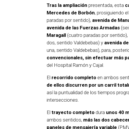
Tras la ampliación
presentada, esta
c
Mercedes de Borbón
, prosiguiendo el
paradas por sentido),
avenida de Manu
avenida de las Fuerzas Armadas
(sei
Maragall
(cuatro paradas por sentido),
dos, sentido Valdebebas) y
avenida de
una, sentido Valdebebas), para, poster
convencionales,
sin efectuar más p
del Hospital Ramón y Cajal.
El
recorrido completo
en ambos sent
de ellos discurren por un carril tot
así la puntualidad de los tiempos prog
intersecciones.
El
trayecto completo
dura
unos 40 m
ambos sentidos,
más las dos cabece
paneles de mensajería variable
(PMV