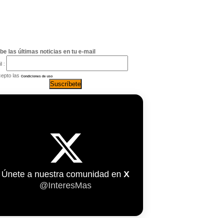
be las últimas noticias en tu e-mail
l :
epto las
Condiciones de uso
Únete a nuestra comunidad en
X
@InteresMas