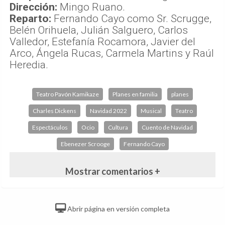
Dirección:
Mingo Ruano.
Reparto:
Fernando Cayo como Sr. Scrugge,
Belén Orihuela, Julián Salguero, Carlos
Valledor, Estefanía Rocamora, Javier del
Arco, Ángela Rucas, Carmela Martins y Raúl
Heredia.
Teatro Pavón Kamikaze
Planes en familia
planes
Charles Dickens
Navidad 2022
Musical
Teatro
Espectáculos
Ocio
Cultura
Cuento de Navidad
Ebenezer Scrooge
Fernando Cayo
Mostrar comentarios +
Abrir página en versión completa