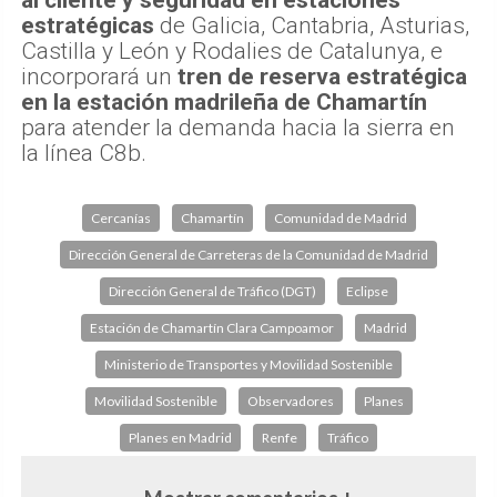
estratégicas
de Galicia, Cantabria, Asturias,
Castilla y León y Rodalies de Catalunya, e
incorporará un
tren de reserva estratégica
en la estación madrileña de Chamartín
para atender la demanda hacia la sierra en
la línea C8b.
Cercanías
Chamartín
Comunidad de Madrid
Dirección General de Carreteras de la Comunidad de Madrid
Dirección General de Tráfico (DGT)
Eclipse
Estación de Chamartín Clara Campoamor
Madrid
Ministerio de Transportes y Movilidad Sostenible
Movilidad Sostenible
Observadores
Planes
Planes en Madrid
Renfe
Tráfico