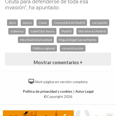
Ceuta para defenderse de toda esa
invasión", ha apuntado.
ático
Ayuso
Ceuta
Comunidad de Madrid
corrupción
Gobierno
Isabel Díaz Ayuso
Madrid
Mas Interes Madrid
Más Madrid Actualidad
Miguel Ángel García Martín
Política regional
reconstrucción
Mostrar comentarios +
Abrir página en versión completa
Política de privacidad y cookies
|
Aviso Legal
©Copyright 2026