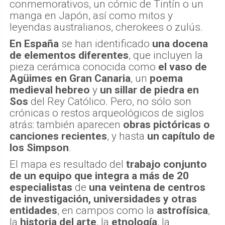
conmemorativos, un cómic de Tintín o un
manga en Japón, así como mitos y
leyendas australianos, cherokees o zulús.
En España
se han identificado
una docena
de elementos diferentes
, que incluyen la
pieza cerámica conocida como
el vaso de
Agüimes
en Gran Canaria
, un
poema
medieval hebreo
y
un sillar de piedra en
Sos
del Rey Católico. Pero, no sólo son
crónicas o restos arqueológicos de siglos
atrás: también aparecen
obras pictóricas o
canciones recientes
, y hasta
un capítulo de
los Simpson
.
El mapa es resultado del
trabajo conjunto
de un equipo que integra a más de 20
especialistas
de
una veintena de centros
de investigación, universidades y otras
entidades
, en campos como la
astrofísica
,
la
historia del arte
, la
etnología
, la