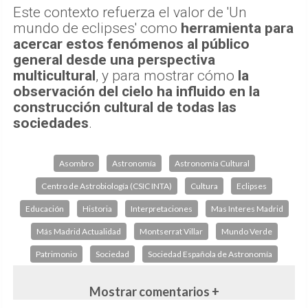
Este contexto refuerza el valor de 'Un
mundo de eclipses' como
herramienta para
acercar estos fenómenos al público
general desde una perspectiva
multicultural
, y para mostrar cómo
la
observación del cielo ha influido en la
construcción cultural de todas las
sociedades
.
Asombro
Astronomía
Astronomía Cultural
Centro de Astrobiología (CSIC INTA)
Cultura
Eclipses
Educación
Historia
Interpretaciones
Mas Interes Madrid
Más Madrid Actualidad
Montserrat Villar
Mundo Verde
Patrimonio
Sociedad
Sociedad Española de Astronomía
Mostrar comentarios +