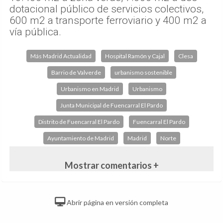
dotacional público de servicios colectivos,
600 m2 a transporte ferroviario y 400 m2 a
vía pública.
Más Madrid Actualidad
Hospital Ramón y Cajal
Clesa
Barrio de Valverde
urbanismo sostenible
Urbanismo en Madrid
Urbanismo
Junta Municipal de Fuencarral El Pardo
Distrito de Fuencarral El Pardo
Fuencarral El Pardo
Ayuntamiento de Madrid
Madrid
Norte
Mostrar comentarios +
Abrir página en versión completa