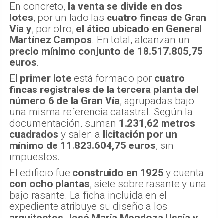
En concreto,
la venta se divide en dos
lotes
, por un lado las
cuatro fincas de Gran
Vía
y
, por otro,
el ático ubicado en General
Martínez Campos
. En total, alcanzan un
precio mínimo conjunto de 18.517.805,75
euros
.
El
primer lote
está formado por
cuatro
fincas registrales de la tercera planta del
número 6 de la Gran Vía
, agrupadas bajo
una misma referencia catastral. Según la
documentación, suman
1.231,62 metros
cuadrados
y salen a
licitación por un
mínimo de 11.823.604,75 euros
, sin
impuestos.
El edificio fue
construido en 1925
y cuenta
con ocho plantas
, siete sobre rasante y una
bajo rasante. La ficha incluida en el
expediente atribuye su diseño a los
arquitectos José María Mendoza Ussía y