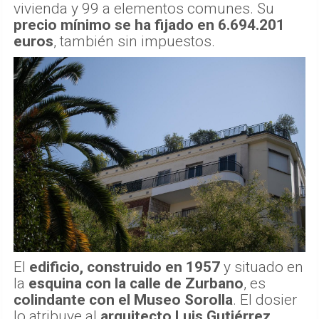
vivienda y 99 a elementos comunes. Su
precio mínimo se ha fijado en 6.694.201
euros
, también sin impuestos.
El
edificio, construido en 1957
y situado en
la
esquina con la calle de Zurbano
, es
colindante con el Museo Sorolla
. El dosier
lo atribuye al
arquitecto Luis Gutiérrez