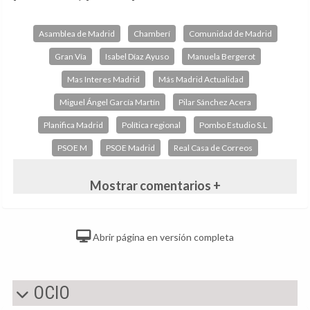
Asamblea de Madrid
Chamberí
Comunidad de Madrid
Gran Vía
Isabel Díaz Ayuso
Manuela Bergerot
Mas Interes Madrid
Más Madrid Actualidad
Miguel Ángel García Martín
Pilar Sánchez Acera
Planifica Madrid
Política regional
Pombo Estudio S.L
PSOE M
PSOE Madrid
Real Casa de Correos
Mostrar comentarios +
Abrir página en versión completa
OCIO