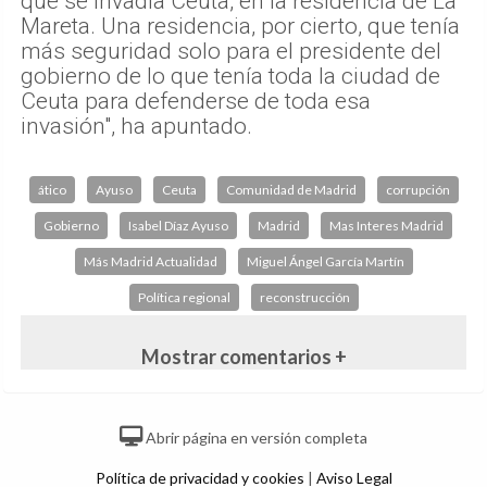
que se invadía Ceuta, en la residencia de La
Mareta. Una residencia, por cierto, que tenía
más seguridad solo para el presidente del
gobierno de lo que tenía toda la ciudad de
Ceuta para defenderse de toda esa
invasión", ha apuntado.
ático
Ayuso
Ceuta
Comunidad de Madrid
corrupción
Gobierno
Isabel Díaz Ayuso
Madrid
Mas Interes Madrid
Más Madrid Actualidad
Miguel Ángel García Martín
Política regional
reconstrucción
Mostrar comentarios +
Abrir página en versión completa
Política de privacidad y cookies
|
Aviso Legal