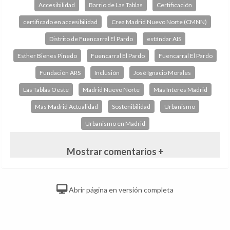
Accesibilidad
Barrio de Las Tablas
Certificación
certificado en accesibilidad
Crea Madrid Nuevo Norte (CMNN)
Distrito de Fuencarral El Pardo
estándar AIS
Esther Bienes Pinedo
Fuencarral El Pardo
Fuencarral El Pardo
Fundación ARS
Inclusión
José Ignacio Morales
Las Tablas Oeste
Madrid Nuevo Norte
Mas Interes Madrid
Más Madrid Actualidad
Sostenibilidad
Urbanismo
Urbanismo en Madrid
Mostrar comentarios +
Abrir página en versión completa