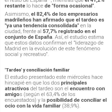
el resto de España–, mientras que
el 41,2%
restante
lo hace
de "forma ocasional"
.
Asimismo,
el 82,4% de los empresarios
madrileños han afirmado que el tardeo es
"ya una tendencia consolidada"
en la
ciudad, frente al
57,7% registrado en el
conjunto de España
. Así, el estudio estima
que estos datos confirman el "liderazgo de
Madrid en la evolución de este fenómeno
social y recreativo".
'Tardeo' y conciliación familiar
El estudio presentado este miércoles hace
hincapié en que los dos
principales
atractivos
del tardeo son el
encuentro con
amigo
s (según el 63,4% de los
encuestados) y la
posibilidad de conciliar el
ocio con la vida familiar
(38,9%).