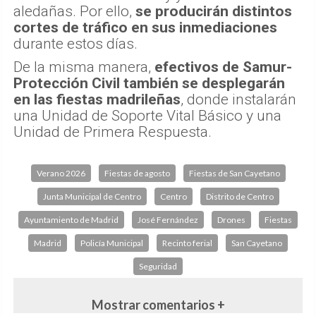
aledañas. Por ello,
se producirán distintos
cortes de tráfico en sus inmediaciones
durante estos días.
De la misma manera,
efectivos de Samur-
Protección Civil también se desplegarán
en las fiestas madrileñas
, donde instalarán
una Unidad de Soporte Vital Básico y una
Unidad de Primera Respuesta.
Verano 2026
Fiestas de agosto
Fiestas de San Cayetano
Junta Municipal de Centro
Centro
Distrito de Centro
Ayuntamiento de Madrid
José Fernández
Drones
Fiestas
Madrid
Policía Municipal
Recinto ferial
San Cayetano
Seguridad
Mostrar comentarios +