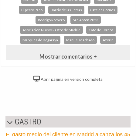
El perro Paco
Barrio de las Letras
Café de Fornos
Rodrigo Romero
San Antón 2023
Asociación Nuevo Rastro de Madrid
Café de Fornos
Marqués de Bogaraya
Manuel Machado
Azorín
Mostrar comentarios +
Abrir página en versión completa
GASTRO
El gasto medio del cliente en Madrid alcanza los 45