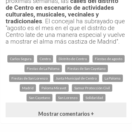
próximas semanas, las
calles del distrito
de Centro en escenario de actividades
culturales, musicales, vecinales y
tradicionales
. El concejal ha subrayado que
"agosto es el mes en el que el distrito de
Centro late de una manera especial y vuelve
a mostrar el alma más castiza de Madrid".
Carlos Segura
Centro
Distrito de Centro
Fiestas de agosto
Fiestas de La Paloma
Fiestas de San Cayetano
Fiestas de San Lorenzo
Junta Municipal de Centro
La Paloma
Madrid
Paloma Miravet
Samur Protección Civil
San Cayetano
San Lorenzo
Solidaridad
Mostrar comentarios +