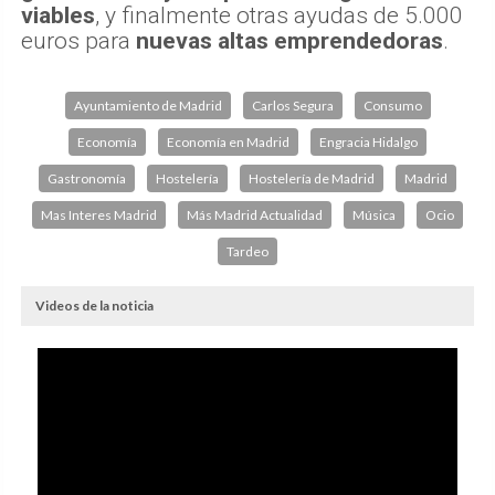
viables
, y finalmente otras ayudas de 5.000
euros para
nuevas altas emprendedoras
.
Ayuntamiento de Madrid
Carlos Segura
Consumo
Economía
Economía en Madrid
Engracia Hidalgo
Gastronomía
Hostelería
Hostelería de Madrid
Madrid
Mas Interes Madrid
Más Madrid Actualidad
Música
Ocio
Tardeo
Videos de la noticia