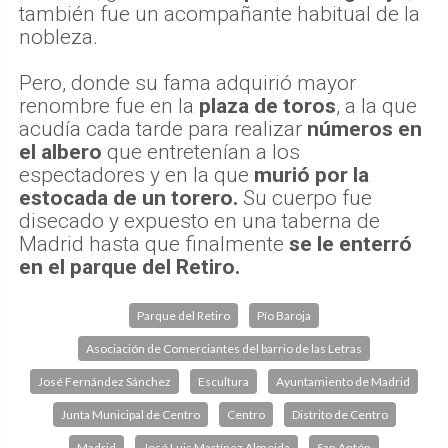
también fue un acompañante habitual de la
nobleza.
Pero, donde su fama adquirió mayor
renombre fue en la
plaza de toros
, a la que
acudía cada tarde para realizar
números en
el albero
que entretenían a los
espectadores y en la que
murió por la
estocada de un torero.
Su cuerpo fue
disecado y expuesto en una taberna de
Madrid hasta que finalmente
se le enterró
en el parque del Retiro.
Parque del Retiro
Pío Baroja
Asociación de Comerciantes del barrio de las Letras
José Fernández Sánchez
Escultura
Ayuntamiento de Madrid
Junta Municipal de Centro
Centro
Distrito de Centro
Madrid
José Luis Martínez Almeida
San Antón