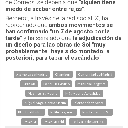
de Correos, se deben a que
"alguien tiene
miedo de acabar entre rejas"
.
Bergerot, a través de la red social 'X', ha
reprochado que
ambos movimientos se
han confirmado "un 7 de agosto por la
tarde"
y ha señalado que
la adjudicación de
un diseño para las obras de Sol "muy
probablemente" haya sido montado "a
posteriori, para tapar el escándalo"
.
Asamblea de Madrid
Chamberí
Comunidad de Madrid
Gran Vía
Isabel Díaz Ayuso
Manuela Bergerot
Mas Interes Madrid
Más Madrid Actualidad
Miguel Ángel García Martín
Pilar Sánchez Acera
Planifica Madrid
Política regional
Pombo Estudio S.L
PSOE M
PSOE Madrid
Real Casa de Correos