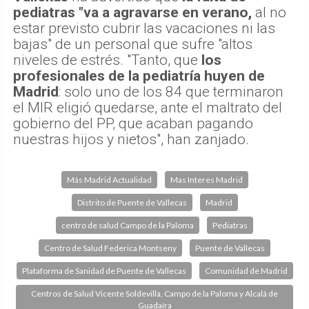
pediatras "va a agravarse en verano,
al no
estar previsto cubrir las vacaciones ni las
bajas" de un personal que sufre "altos
niveles de estrés. "Tanto, que
los
profesionales de la pediatría huyen de
Madrid
: solo uno de los 84 que terminaron
el MIR eligió quedarse, ante el maltrato del
gobierno del PP, que acaban pagando
nuestras hijos y nietos", han zanjado.
Más Madrid Actualidad
Mas Interes Madrid
Distrito de Puente de Vallecas
Madrid
centro de salud Campo de la Paloma
Pediatras
Centro de Salud Federica Montseny
Puente de Vallecas
Plataforma de Sanidad de Puente de Vallecas
Comunidad de Madrid
Centros de Salud Vicente Soldevilla, Campo de la Paloma y Alcalá de
Guadaíra