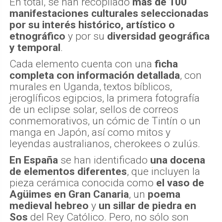
En total, se han recopilado
más de 100
manifestaciones culturales seleccionadas
por su interés histórico, artístico o
etnográfico
y por su
diversidad geográfica
y temporal
.
Cada elemento cuenta con una
ficha
completa con información detallada
, con
murales en Uganda, textos bíblicos,
jeroglíficos egipcios, la primera fotografía
de un eclipse solar, sellos de correos
conmemorativos, un cómic de Tintín o un
manga en Japón, así como mitos y
leyendas australianos, cherokees o zulús.
En España
se han identificado
una docena
de elementos diferentes
, que incluyen la
pieza cerámica conocida como
el vaso de
Agüimes
en Gran Canaria
, un
poema
medieval hebreo
y
un sillar de piedra en
Sos
del Rey Católico. Pero, no sólo son