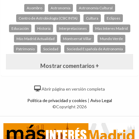
Asombro
Astronomía
Astronomía Cultural
Centro de Astrobiología (CSIC INTA)
Cultura
Eclipses
Educación
Historia
Interpretaciones
Mas Interes Madrid
Más Madrid Actualidad
Montserrat Villar
Mundo Verde
Patrimonio
Sociedad
Sociedad Española de Astronomía
Mostrar comentarios +
Abrir página en versión completa
Política de privacidad y cookies
|
Aviso Legal
©Copyright 2026