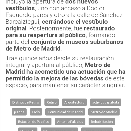
incluyó la apertura de
dos nuevos
vestíbulos
, uno con acceso a Doctor
Esquerdo pares y otro a la calle de Sánchez
Barcaiztegui,
cerrándose el vestíbulo
original
. Posteriormente, fue
restaurado
para su reapertura al público
, formando
parte del
conjunto de museos suburbanos
de Metro de Madrid
.
Tras quince años desde su restauración
integral y apertura al público,
Metro de
Madrid ha acometido una actuación que ha
permitido la mejora de las bóvedas
de este
espacio, para mantener su carácter singular.
Distrito de Retiro
Retiro
Arquitectura
actividad gratuita
planes
Ocio
Comunidad de Madrid
Metro de Madrid
Estación de Pacífico
Antonio Palacios
Rehabilitación