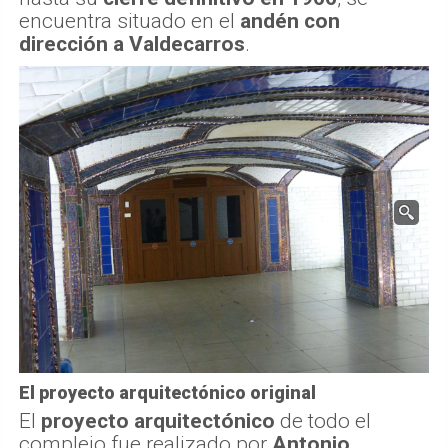
encuentra situado en el
andén con
dirección a Valdecarros
.
El proyecto arquitectónico original
El
proyecto arquitectónico
de todo el
complejo fue realizado por
Antonio