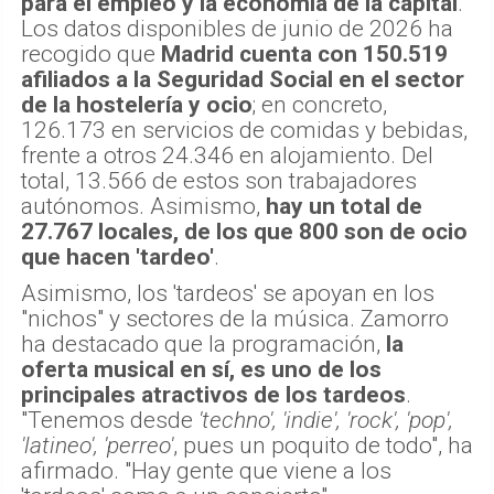
para el empleo y la economía de la capital
.
Los datos disponibles de junio de 2026 ha
recogido que
Madrid cuenta con 150.519
afiliados a la Seguridad Social en el sector
de la hostelería y ocio
; en concreto,
126.173 en servicios de comidas y bebidas,
frente a otros 24.346 en alojamiento. Del
total, 13.566 de estos son trabajadores
autónomos. Asimismo,
hay un total de
27.767 locales, de los que 800 son de ocio
que hacen 'tardeo'
.
Asimismo, los 'tardeos' se apoyan en los
"nichos" y sectores de la música. Zamorro
ha destacado que la programación,
la
oferta musical en sí, es uno de los
principales atractivos de los tardeos
.
"Tenemos desde
'techno', 'indie', 'rock', 'pop',
'latineo', 'perreo'
, pues un poquito de todo", ha
afirmado. "Hay gente que viene a los