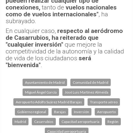
pueden realizar cualquier tipo de
conexiones,
tanto de
vuelos nacionales
como de vuelos internacionales"
, ha
subrayado.
En cualquier caso,
respecto al aeródromo
de Casarrubios, ha reiterado que
"cualquier inversión"
que mejore la
competitividad de la autonomía y la calidad
de vida de los ciudadanos
será
"bienvenida"
.
Ayuntamiento de Madrid
Comunidad de Madrid
Miguel Ángel García
José Luis Martínez Almeida
Aeropuerto Adolfo Suárez Madrid Barajas
Transporte aéreo
Gobierno regional
Barajas
Inversión
Aeropuerto
Madrid
Casarrubios
Capacitad aeroportuaria
Región
Capacidad aeroportuaria