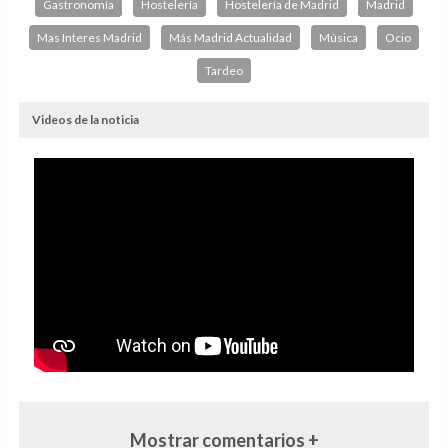
Gastronomía
Hostelería
Hostelería de Madrid
Madrid
Mas Interes Madrid
Más Madrid Actualidad
Música
Ocio
Tardeo
Videos de la noticia
Mostrar comentarios +