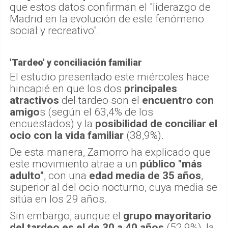
que estos datos confirman el "liderazgo de
Madrid en la evolución de este fenómeno
social y recreativo".
'Tardeo' y conciliación familiar
El estudio presentado este miércoles hace
hincapié en que los dos
principales
atractivos
del tardeo son el
encuentro con
amigo
s (según el 63,4% de los
encuestados) y la
posibilidad de conciliar el
ocio con la vida familiar
(38,9%).
De esta manera, Zamorro ha explicado que
este movimiento atrae a un
público "más
adulto"
, con una
edad media de 35 años
,
superior al del ocio nocturno, cuya media se
sitúa en los 29 años.
Sin embargo, aunque el
grupo mayoritario
del tardeo es el de 30 a 40 años
(52,9%), la