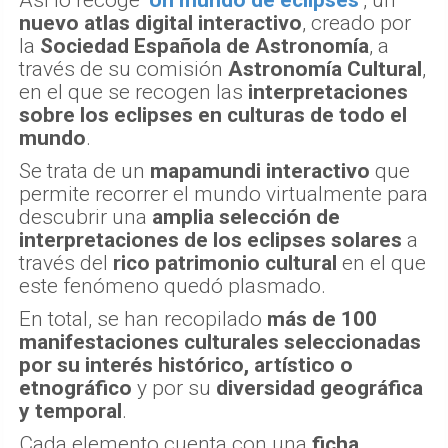
Así lo recoge
'Un mundo de eclipses'
, un
nuevo atlas digital interactivo
, creado por
la
Sociedad Española de Astronomía
, a
través de su comisión
Astronomía Cultural
,
en el que se recogen las
interpretaciones
sobre los eclipses en culturas de todo el
mundo
.
Se trata de un
mapamundi interactivo
que
permite recorrer el mundo virtualmente para
descubrir una
amplia selección de
interpretaciones de los eclipses solares
a
través del
rico patrimonio cultural
en el que
este fenómeno quedó plasmado.
En total, se han recopilado
más de 100
manifestaciones culturales seleccionadas
por su interés histórico, artístico o
etnográfico
y por su
diversidad geográfica
y temporal
.
Cada elemento cuenta con una
ficha