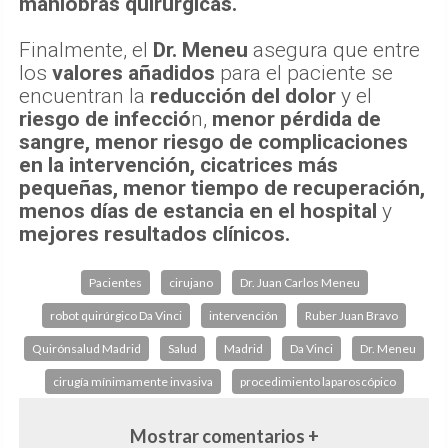
maniobras quirúrgicas.
Finalmente, el
Dr. Meneu
asegura que entre
los
valores añadidos
para el paciente se
encuentran la
reducción del dolor
y el
riesgo de infecció
n,
menor pérdida de
sangre, menor riesgo de complicaciones
en la intervención, cicatrices más
pequeñas, menor tiempo de recuperación,
menos días de estancia en el hospital
y
mejores resultados clínicos.
Pacientes
cirujano
Dr. Juan Carlos Meneu
robot quirúrgico Da Vinci
intervención
Ruber Juan Bravo
Quirónsalud Madrid
Salud
Madrid
Da Vinci
Dr. Meneu
cirugía mínimamente invasiva
procedimiento laparoscópico
Mostrar comentarios +