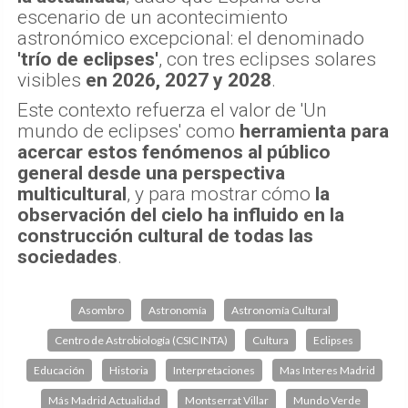
escenario de un acontecimiento
astronómico excepcional: el denominado
'trío de eclipses'
, con tres eclipses solares
visibles
en 2026, 2027 y 2028
.
Este contexto refuerza el valor de 'Un
mundo de eclipses' como
herramienta para
acercar estos fenómenos al público
general desde una perspectiva
multicultural
, y para mostrar cómo
la
observación del cielo ha influido en la
construcción cultural de todas las
sociedades
.
Asombro
Astronomía
Astronomía Cultural
Centro de Astrobiología (CSIC INTA)
Cultura
Eclipses
Educación
Historia
Interpretaciones
Mas Interes Madrid
Más Madrid Actualidad
Montserrat Villar
Mundo Verde