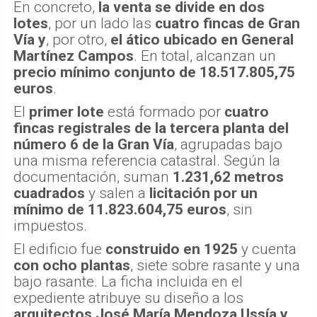
En concreto,
la venta se divide en dos
lotes
, por un lado las
cuatro fincas de Gran
Vía
y
, por otro,
el ático ubicado en General
Martínez Campos
. En total, alcanzan un
precio mínimo conjunto de 18.517.805,75
euros
.
El
primer lote
está formado por
cuatro
fincas registrales de la tercera planta del
número 6 de la Gran Vía
, agrupadas bajo
una misma referencia catastral. Según la
documentación, suman
1.231,62 metros
cuadrados
y salen a
licitación por un
mínimo de 11.823.604,75 euros
, sin
impuestos.
El edificio fue
construido en 1925
y cuenta
con ocho plantas
, siete sobre rasante y una
bajo rasante. La ficha incluida en el
expediente atribuye su diseño a los
arquitectos José María Mendoza Ussía y