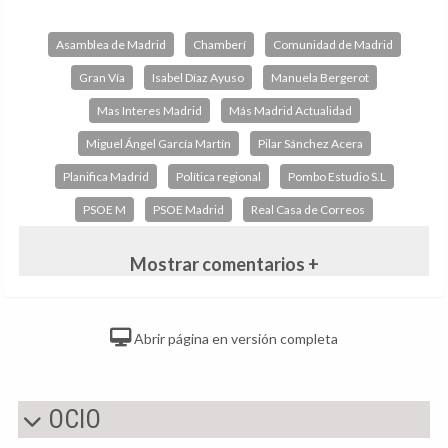
Asamblea de Madrid
Chamberí
Comunidad de Madrid
Gran Vía
Isabel Díaz Ayuso
Manuela Bergerot
Mas Interes Madrid
Más Madrid Actualidad
Miguel Ángel García Martín
Pilar Sánchez Acera
Planifica Madrid
Política regional
Pombo Estudio S.L
PSOE M
PSOE Madrid
Real Casa de Correos
Mostrar comentarios +
Abrir página en versión completa
OCIO