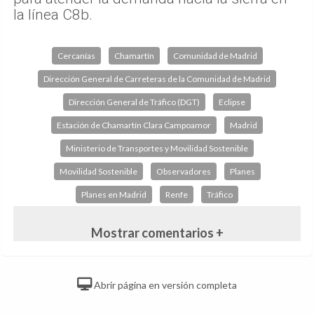
la línea C8b.
Cercanías
Chamartín
Comunidad de Madrid
Dirección General de Carreteras de la Comunidad de Madrid
Dirección General de Tráfico (DGT)
Eclipse
Estación de Chamartín Clara Campoamor
Madrid
Ministerio de Transportes y Movilidad Sostenible
Movilidad Sostenible
Observadores
Planes
Planes en Madrid
Renfe
Tráfico
Mostrar comentarios +
Abrir página en versión completa