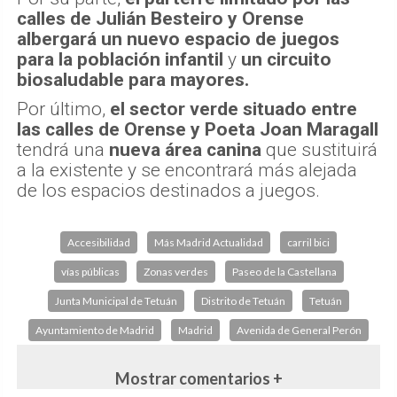
calles de Julián Besteiro y Orense
albergará un nuevo espacio de juegos
para la población infantil
y
un circuito
biosaludable para mayores.
Por último,
el sector verde situado entre
las calles de Orense y Poeta Joan Maragall
tendrá una
nueva área canina
que sustituirá
a la existente y se encontrará más alejada
de los espacios destinados a juegos.
Accesibilidad
Más Madrid Actualidad
carril bici
vías públicas
Zonas verdes
Paseo de la Castellana
Junta Municipal de Tetuán
Distrito de Tetuán
Tetuán
Ayuntamiento de Madrid
Madrid
Avenida de General Perón
Mostrar comentarios +