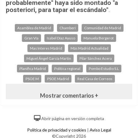
probablemente" haya sido montado "a
posteriori, para tapar el escándalo"
.
Asamblea de Madrid
Chamberí
Comunidad de Madrid
Gran Vía
Isabel Díaz Ayuso
Manuela Bergerot
Mas Interes Madrid
Más Madrid Actualidad
Miguel Ángel García Martín
Pilar Sánchez Acera
Planifica Madrid
Política regional
Pombo Estudio S.L
PSOE M
PSOE Madrid
Real Casa de Correos
Mostrar comentarios +
Abrir página en versión completa
Política de privacidad y cookies
|
Aviso Legal
©Copyright 2026