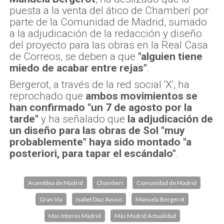
puesta a la venta del ático de Chamberí por
parte de la Comunidad de Madrid, sumado
a la adjudicación de la redacción y diseño
del proyecto para las obras en la Real Casa
de Correos, se deben a que
"alguien tiene
miedo de acabar entre rejas"
.
Bergerot, a través de la red social 'X', ha
reprochado que
ambos movimientos se
han confirmado "un 7 de agosto por la
tarde"
y ha señalado que
la adjudicación de
un diseño para las obras de Sol "muy
probablemente" haya sido montado "a
posteriori, para tapar el escándalo"
.
Asamblea de Madrid
Chamberí
Comunidad de Madrid
Gran Vía
Isabel Díaz Ayuso
Manuela Bergerot
Mas Interes Madrid
Más Madrid Actualidad