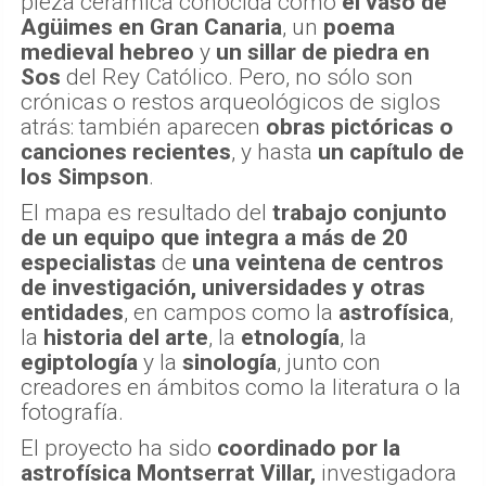
pieza cerámica conocida como
el vaso de
Agüimes
en Gran Canaria
, un
poema
medieval hebreo
y
un sillar de piedra en
Sos
del Rey Católico. Pero, no sólo son
crónicas o restos arqueológicos de siglos
atrás: también aparecen
obras pictóricas o
canciones recientes
, y hasta
un capítulo de
los Simpson
.
El mapa es resultado del
trabajo conjunto
de un equipo que integra a más de 20
especialistas
de
una veintena de centros
de investigación, universidades y otras
entidades
, en campos como la
astrofísica
,
la
historia del arte
, la
etnología
, la
egiptología
y la
sinología
, junto con
creadores en ámbitos como la literatura o la
fotografía.
El proyecto ha sido
coordinado por la
astrofísica Montserrat Villar,
investigadora