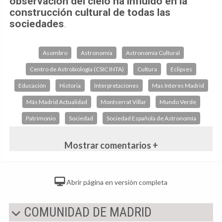
observación del cielo ha influido en la
construcción cultural de todas las
sociedades
.
Asombro
Astronomía
Astronomía Cultural
Centro de Astrobiología (CSIC INTA)
Cultura
Eclipses
Educación
Historia
Interpretaciones
Mas Interes Madrid
Más Madrid Actualidad
Montserrat Villar
Mundo Verde
Patrimonio
Sociedad
Sociedad Española de Astronomía
Mostrar comentarios +
Abrir página en versión completa
COMUNIDAD DE MADRID