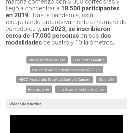
marcha comenzó con 5.000 corredores y
llegó a concentrar a
18.500 participantes
en 2019
. Tras la pandemia, está
recuperando progresivamente el número de
corredores y,
en 2023, se inscribieron
cerca de 17.000 personas
en sus
dos
modalidades
de cuatro y 10 kilómetros.
Más Madrid Actualidad
Mas Interes Madrid
Carrera Madrid en Marcha contra el Cáncer
AECC (Asociación Española Contra el Cáncer)
XI edición
Inscripciones
Investigación contra el cáncer
Videos de la noticia