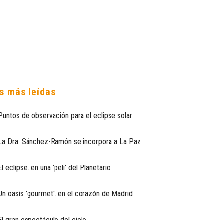
s más leídas
Puntos de observación para el eclipse solar
La Dra. Sánchez-Ramón se incorpora a La Paz
El eclipse, en una 'peli' del Planetario
Un oasis 'gourmet', en el corazón de Madrid
El gran espectáculo del cielo