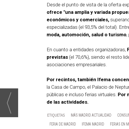
Desde el punto de vista de la oferta ex
ofrece "una amplia y variada propues
económicos y comerciales,
superand
especializadas (el 93,5% del total). Entre
moda, automoción, salud o turismo
,
En cuanto a entidades organizadoras,
previstas
(el 70,6%), siendo el resto l
asociaciones empresariales.
Por recintos, también Ifema concen
la Casa de Campo, el Palacio de Neptuno,
públicas e incluso ferias virtuales.
Por 
de las actividades.
MÁS MADRID ACTUALIDAD
CONSU
FERIA DE MADRID
IFEMA MADRID
FERIAS EN 