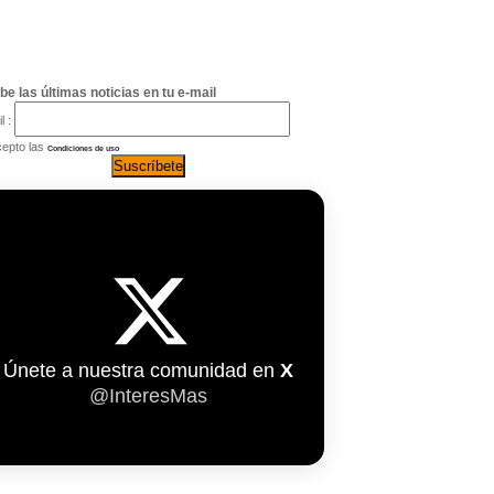
be las últimas noticias en tu e-mail
l :
epto las
Condiciones de uso
Únete a nuestra comunidad en
X
@InteresMas