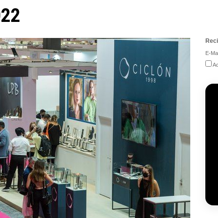
022
Reci
E-Mai
Ac