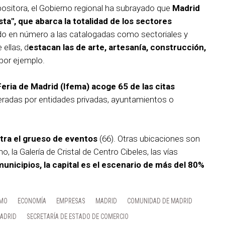
positora, el Gobierno regional ha subrayado que
Madrid
ta", que abarca la totalidad de los sectores
o en número a las catalogadas como sectoriales y
 ellas, d
estacan las de arte, artesanía, construcción,
 por ejemplo.
Feria de Madrid (Ifema) acoge 65 de las citas
ideradas por entidades privadas, ayuntamientos o
tra el grueso de eventos
(66). Otras ubicaciones son
 la Galería de Cristal de Centro Cibeles, las vías
municipios, la capital es el escenario de más del 80%
MO
ECONOMÍA
EMPRESAS
MADRID
COMUNIDAD DE MADRID
MADRID
SECRETARÍA DE ESTADO DE COMERCIO