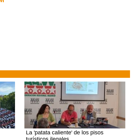
La 'patata caliente' de los pisos
turísticos ilegales