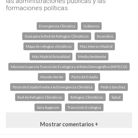
las administraciones públicas y las
formaciones políticas.
Emergencia Climática
Gobierno
Guía para la Red de Refugios Climáticos
Incendios
Mapa de refugios climáticos
Mas Interes Madrid
Más Madrid Actualidad
Medio Ambiente
Ministerio para la Transición Ecológica y el Reto Demográfico (MITECO)
Mundo Verde
Pacto de Estado
Pacto de Estado frente a la Emergencia Climática
Pedro Sánchez
Red de Refugios Climáticos
Refugios Climáticos
Salud
Sara Aagesen
Transición Ecológica
Mostrar comentarios +