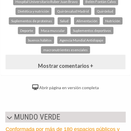
Hospital Universitario Ruber Juan Bravo
Belén Fontán Calvo
Dietética y nutrición
Quirónsalud Madrid
Quirónlud
Suplementos de proteínas
Salud
Alimentación
Nutrición
Deporte
Masa muscular
Suplementos deportivos
buenos hábitos
Agencia Mundial Antidopaje
macronutrientes esenciales
Mostrar comentarios +
Abrir página en versión completa
MUNDO VERDE
Conformada por más de 180 espacios públicos y