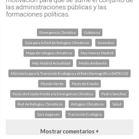
motivación para que se sume el conjunto de
las administraciones públicas y las
formaciones políticas.
Emergencia Climática
Gobierno
Guía para la Red de Refugios Climáticos
Incendios
Mapa de refugios climáticos
Mas Interes Madrid
Más Madrid Actualidad
Medio Ambiente
Ministerio para la Transición Ecológica y el Reto Demográfico (MITECO)
Mundo Verde
Pacto de Estado
Pacto de Estado frente a la Emergencia Climática
Pedro Sánchez
Red de Refugios Climáticos
Refugios Climáticos
Salud
Sara Aagesen
Transición Ecológica
Mostrar comentarios +