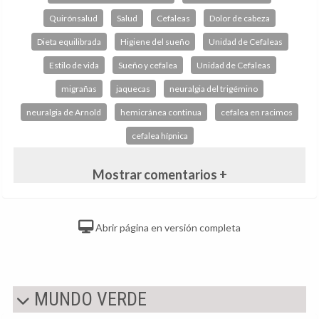
Quirónsalud
Salud
Cefaleas
Dolor de cabeza
Dieta equilibrada
Higiene del sueño
Unidad de Cefaleas
Estilo de vida
Sueño y cefalea
Unidad de Cefaleas
migrañas
jaquecas
neuralgia del trigémino
neuralgia de Arnold
hemicránea continua
cefalea en racimos
cefalea hípnica
Mostrar comentarios +
Abrir página en versión completa
MUNDO VERDE