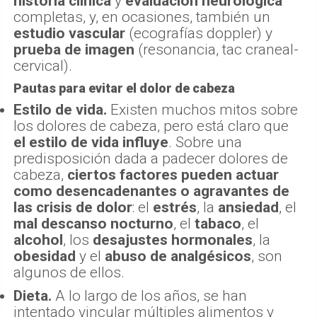
historia clínica
y
evaluación neurológica
completas, y, en ocasiones, también un
estudio vascular
(ecografías doppler) y
prueba de imagen
(resonancia, tac craneal-
cervical).
Pautas para evitar el dolor de cabeza
Estilo de vida.
Existen muchos mitos sobre
los dolores de cabeza, pero está claro que
el estilo de vida influye
. Sobre una
predisposición dada a padecer dolores de
cabeza,
ciertos factores pueden actuar
como desencadenantes o agravantes de
las crisis de dolor
: el
estrés
, la
ansiedad
, el
mal descanso nocturno
, el
tabaco
, el
alcohol
, los
desajustes hormonales
, la
obesidad
y el
abuso de analgésicos
, son
algunos de ellos.
Dieta.
A lo largo de los años, se han
intentado vincular múltiples alimentos y