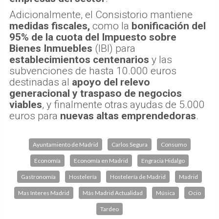
Adicionalmente, el Consistorio mantiene
medidas fiscales,
como la
bonificación del
95% de la cuota del Impuesto sobre
Bienes Inmuebles
(IBI) para
establecimientos centenarios
y las
subvenciones de hasta 10.000 euros
destinadas al
apoyo del relevo
generacional y traspaso de negocios
viables
, y finalmente otras ayudas de 5.000
euros para
nuevas altas emprendedoras
.
Ayuntamiento de Madrid
Carlos Segura
Consumo
Economía
Economía en Madrid
Engracia Hidalgo
Gastronomía
Hostelería
Hostelería de Madrid
Madrid
Mas Interes Madrid
Más Madrid Actualidad
Música
Ocio
Tardeo