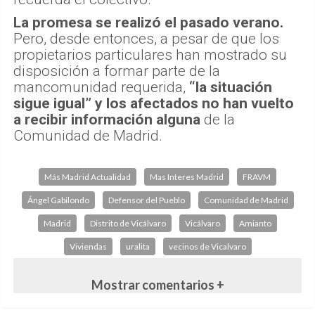
La promesa se realizó el pasado verano.
Pero, desde entonces, a pesar de que los
propietarios particulares han mostrado su
disposición a formar parte de la
mancomunidad requerida,
“la situación
sigue igual” y los afectados no han vuelto
a recibir información alguna
de la
Comunidad de Madrid.
Más Madrid Actualidad
Mas Interes Madrid
FRAVM
Ángel Gabilondo
Defensor del Pueblo
Comunidad de Madrid
Madrid
Distrito de Vicálvaro
Vicálvaro
Amianto
Viviendas
uralita
vecinos de Vicalvaro
Mostrar comentarios +