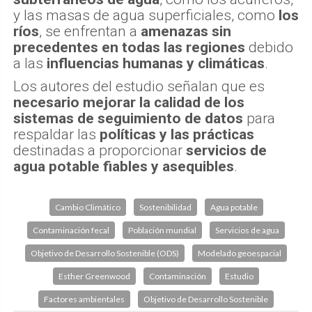
y las masas de agua superficiales, como
los
ríos
, se enfrentan a
amenazas sin
precedentes en todas las regiones
debido
a las
influencias humanas y climáticas
.
Los autores del estudio señalan que es
necesario mejorar la calidad de los
sistemas de seguimiento de datos
para
respaldar las
políticas y las prácticas
destinadas a proporcionar
servicios de
agua potable fiables y asequibles
.
Cambio Climático
Sostenibilidad
Agua potable
Contaminación fecal
Población mundial
Servicios de agua
Objetivo de Desarrollo Sostenible (ODS)
Modelado geoespacial
Esther Greenwood
Contaminación
Estudio
Factores ambientales
Objetivo de Desarrollo Sostenible