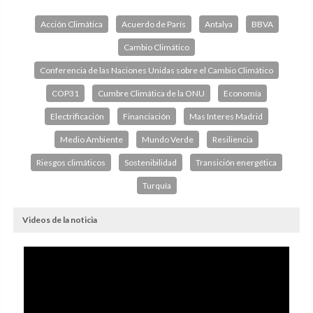
Acción Climática
Acuerdo de París
Antalya
BBVA
Cambio Climático
Conferencia de las Naciones Unidas sobre el Cambio Climático
COP31
Cumbre Climática de la ONU
Economía
Electrificación
Financiación
Mas Interes Madrid
Medio Ambiente
Mundo Verde
Resiliencia
Riesgos climáticos
Sostenibilidad
Transición energética
Turquía
Videos de la noticia