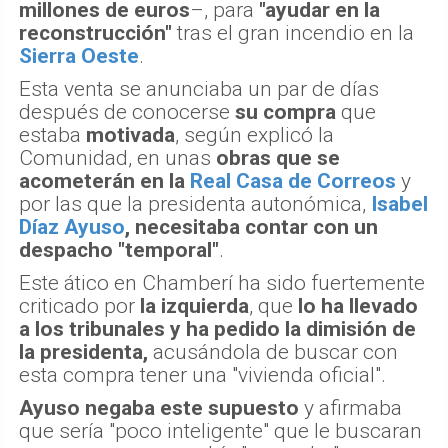
valoradas en su conjunto en unos 20
millones de euros
–, para
"ayudar en la
reconstrucción"
tras el gran incendio en la
Sierra Oeste
.
Esta venta se anunciaba un par de días
después de conocerse
su compra
que
estaba
motivada
, según explicó la
Comunidad, en unas
obras que se
acometerán en la
Real Casa de Correos
y
por las que la presidenta autonómica,
Isabel
Díaz Ayuso
, necesitaba contar con un
despacho "temporal"
.
Este ático en Chamberí ha sido fuertemente
criticado por
la izquierda
, que
lo ha llevado
a los tribunales y ha pedido la dimisión de
la presidenta,
acusándola de buscar con
esta compra tener una "vivienda oficial".
Ayuso negaba este supuesto
y afirmaba