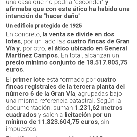
que sería "poco inteligente" que le buscaran
una casa que no podría "esconder"
y
afirmaba que con este ático ha habido una
intención de "hacer daño"
.
Un edificio protegido de 1925
En concreto,
la venta se divide en dos
lotes
, por un lado las
cuatro fincas de Gran
Vía
y
, por otro,
el ático ubicado en General
Martínez Campos
. En total, alcanzan un
precio mínimo conjunto de 18.517.805,75
euros
.
El
primer lote
está formado por
cuatro
fincas registrales de la tercera planta del
número 6 de la Gran Vía
, agrupadas bajo
una misma referencia catastral. Según la
documentación, suman
1.231,62 metros
cuadrados
y salen a
licitación por un
mínimo de 11.823.604,75 euros
, sin
impuestos.