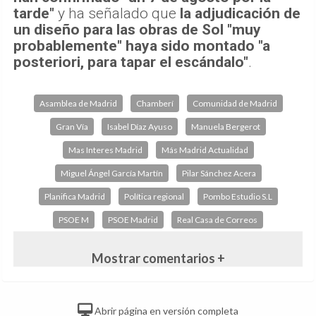
han confirmado "un 7 de agosto por la
tarde"
y ha señalado que
la adjudicación de
un diseño para las obras de Sol "muy
probablemente" haya sido montado "a
posteriori, para tapar el escándalo"
.
Asamblea de Madrid
Chamberí
Comunidad de Madrid
Gran Vía
Isabel Díaz Ayuso
Manuela Bergerot
Mas Interes Madrid
Más Madrid Actualidad
Miguel Ángel García Martín
Pilar Sánchez Acera
Planifica Madrid
Política regional
Pombo Estudio S.L
PSOE M
PSOE Madrid
Real Casa de Correos
Mostrar comentarios +