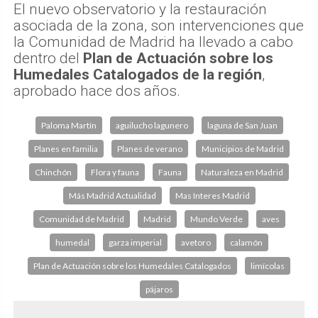
El nuevo observatorio y la restauración
asociada de la zona, son intervenciones que
la Comunidad de Madrid ha llevado a cabo
dentro del
Plan de Actuación sobre los
Humedales Catalogados de la región
,
aprobado hace dos años.
Paloma Martín
aguilucho lagunero
laguna de San Juan
Planes en familia
Planes de verano
Municipios de Madrid
Chinchón
Flora y fauna
Fauna
Naturaleza en Madrid
Más Madrid Actualidad
Mas Interes Madrid
Comunidad de Madrid
Madrid
Mundo Verde
aves
humedal
garza imperial
avetoro
calamón
Plan de Actuación sobre los Humedales Catalogados
limícolas
pájaros