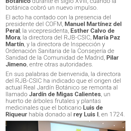
Botánico
durante el siglo XVIII, cuando la
botánica cobró un nuevo impulso.
El acto ha contado con la presencia del
presidente del COFM,
Manuel Martínez del
Peral
; la vicepresidenta,
Esther Calvo de
Mora
; la directora del RJB-CSIC,
María Paz
Martín
, y la directora de Inspección y
Ordenación Sanitaria de la Consejería de
Sanidad de la Comunidad de Madrid,
Pilar
Jimeno
, entre otras autoridades.
En sus palabras de bienvenida, la directora
del RJB-CSIC ha indicado que el origen del
actual Real Jardín Botánico se remonta al
llamado
Jardín de Migas Calientes
, un
huerto de árboles frutales y plantas
medicinales que el boticario
Luis de
Riqueur
había donado al
rey Luis I
, en 1724.