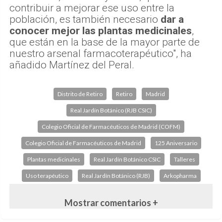
contribuir a mejorar ese uso entre la
población, es también necesario
dar a
conocer mejor las plantas medicinales
,
que están en la base de la mayor parte de
nuestro arsenal farmacoterapéutico", ha
añadido Martínez del Peral.
Distrito de Retiro
Retiro
Madrid
Real Jardín Botánico (RJB CSIC)
Colegio Oficial de Farmacéuticos de Madrid (COFM)
Colegio Oficial de Farmacéuticos de Madrid
125 Aniversario
Plantas medicinales
Real Jardín Botánico CSIC
Talleres
Uso terapéutico
Real Jardín Botánico (RJB)
Arkopharma
Mostrar comentarios +