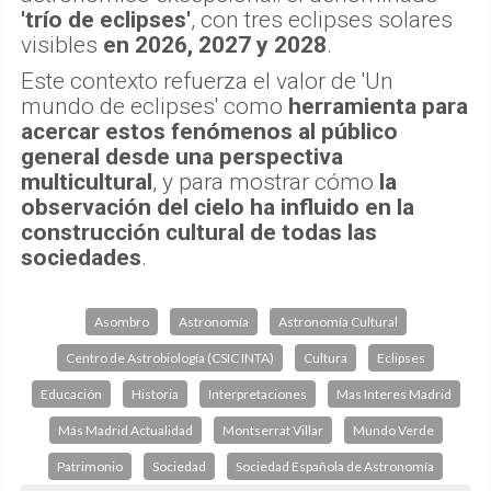
'trío de eclipses'
, con tres eclipses solares
visibles
en 2026, 2027 y 2028
.
Este contexto refuerza el valor de 'Un
mundo de eclipses' como
herramienta para
acercar estos fenómenos al público
general desde una perspectiva
multicultural
, y para mostrar cómo
la
observación del cielo ha influido en la
construcción cultural de todas las
sociedades
.
Asombro
Astronomía
Astronomía Cultural
Centro de Astrobiología (CSIC INTA)
Cultura
Eclipses
Educación
Historia
Interpretaciones
Mas Interes Madrid
Más Madrid Actualidad
Montserrat Villar
Mundo Verde
Patrimonio
Sociedad
Sociedad Española de Astronomía