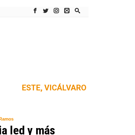
ESTE,
VICÁLVARO
l Ramos
ia led y más