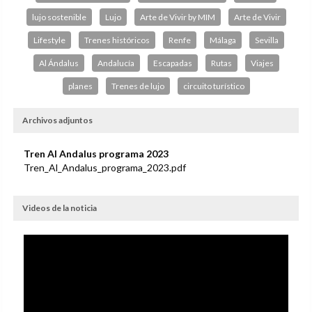
lujo sostenible
Lujo
Arte de Vivir by MIM
Arte de Vivir
Lifestyle
Trenes históricos
Renfe
Málaga
Sevilla
Al Ándalus
Andalucía
Escapadas
Rutas
Viajes
planes
Trenes de lujo
circuito turístico
Archivos adjuntos
Tren Al Andalus programa 2023
Tren_Al_Andalus_programa_2023.pdf
Videos de la noticia