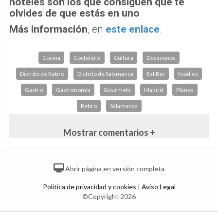
hoteles son los que consiguen que te
olvides de que estás en uno
.
Más información
, en
este enlace
.
Cocina
Coctelería
Cultura
Desayunos
Distrito de Retiro
Distrito de Salamanca
Eat Bar
foodies
Gastro
Gastronomía
Gourmets
Madrid
Planes
Retiro
Salamanca
Mostrar comentarios +
Abrir página en versión completa
Política de privacidad y cookies
|
Aviso Legal
©Copyright 2026