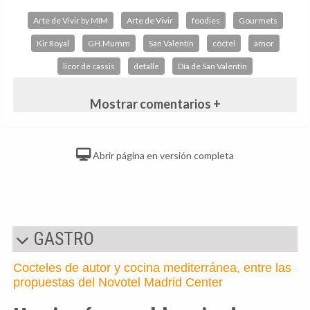
Arte de Vivir by MIM
Arte de Vivir
foodies
Gourmets
Kir Royal
GH.Mumm
San Valentín
cóctel
amor
licor de cassis
detalle
Día de San Valentín
Mostrar comentarios +
Abrir página en versión completa
GASTRO
Cocteles de autor y cocina mediterránea, entre las
propuestas del Novotel Madrid Center