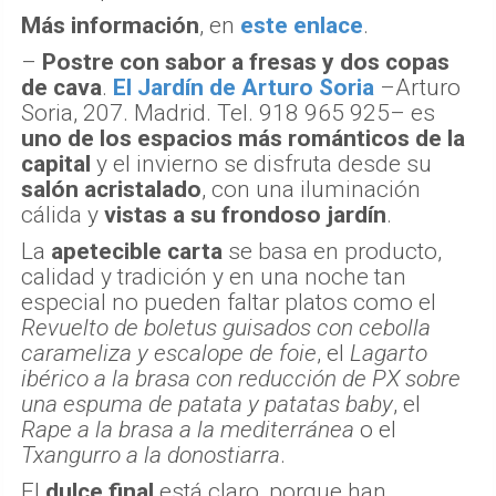
Más información
, en
este enlace
.
–
Postre con sabor a fresas y dos copas
de cava
.
El Jardín de Arturo Soria
–Arturo
Soria, 207. Madrid. Tel. 918 965 925– es
uno de los espacios más románticos de la
capital
y el invierno se disfruta desde su
salón acristalado
, con una iluminación
cálida y
vistas a su frondoso jardín
.
La
apetecible carta
se basa en producto,
calidad y tradición y en una noche tan
especial no pueden faltar platos como el
Revuelto de boletus guisados con cebolla
carameliza y escalope de foie
, el
Lagarto
ibérico a la brasa con reducción de PX sobre
una espuma de patata y patatas baby
, el
Rape a la brasa a la mediterránea
o el
Txangurro a la donostiarra
.
El
dulce final
está claro, porque han