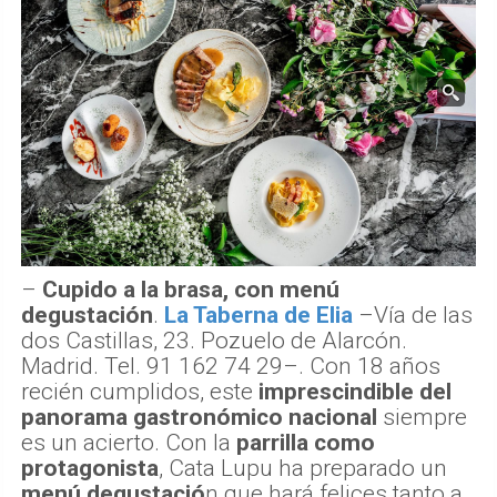
–
Cupido a la brasa, con menú
degustación
.
La Taberna de Elia
–
Vía de las
dos Castillas, 23. Pozuelo de Alarcón.
Madrid. Tel. 91 162 74 29–
.
Con 18 años
recién cumplidos, este
imprescindible del
panorama gastronómico nacional
siempre
es un acierto. Con la
parrilla como
protagonista
, Cata Lupu ha preparado un
menú degustació
n que hará felices tanto a