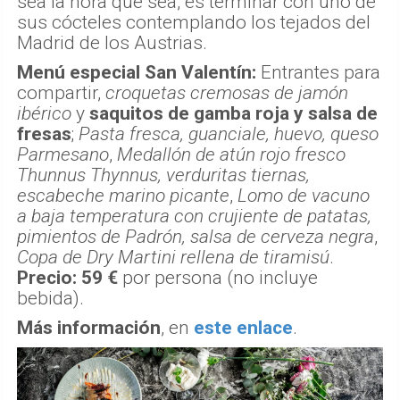
sea la hora que sea, es terminar con uno de
sus cócteles contemplando los tejados del
Madrid de los Austrias.
Menú especial San Valentín:
Entrantes para
compartir,
croquetas cremosas de jamón
ibérico
y
saquitos de gamba roja y salsa de
fresas
;
Pasta fresca, guanciale, huevo, queso
Parmesano
,
Medallón de atún rojo fresco
Thunnus Thynnus, verduritas tiernas,
escabeche marino picante
,
Lomo de vacuno
a baja temperatura con crujiente de patatas,
pimientos de Padrón, salsa de cerveza negra
,
Copa de Dry Martini rellena de tiramisú
.
Precio:
59 €
por persona (no incluye
bebida).
Más información
, en
este enlace
.