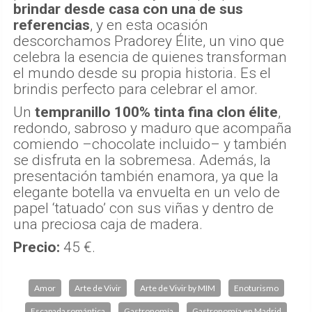
brindar desde casa con una de sus
referencias
, y en esta ocasión
descorchamos Pradorey Élite, un vino que
celebra la esencia de quienes transforman
el mundo desde su propia historia. Es el
brindis perfecto para celebrar el amor.
Un
tempranillo 100% tinta fina clon élite
,
redondo, sabroso y maduro que acompaña
comiendo –chocolate incluido– y también
se disfruta en la sobremesa. Además, la
presentación también enamora, ya que la
elegante botella va envuelta en un velo de
papel ‘tatuado’ con sus viñas y dentro de
una preciosa caja de madera.
Precio:
45 €.
Amor
Arte de Vivir
Arte de Vivir by MIM
Enoturismo
Escapada romántica
Gastronomía
Gastronomía en Madrid