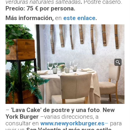
verduras naturales salteadas
.
Postre casero.
Precio:
75 € por persona.
Más información,
en
este enlace
.
–
'Lava Cake' de postre y una foto
.
New
York Burger
–varias direcciones, a
consultar en
www.newyorkburger.es
–
p
ara
vivir un
San Valentín al más puro estilo