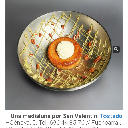
–
Una medialuna por San Valentín
.
Tostado
–
Génova, 5. Tel. 696 44 85 76 // Fuencarral,