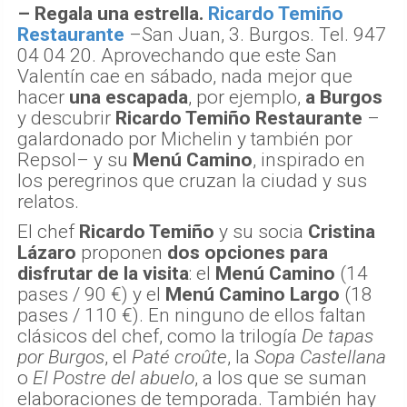
– Regala una estrella.
Ricardo Temiño
Restaurante
–San Juan, 3. Burgos. Tel. 947
04 04 20. Aprovechando que este San
Valentín cae en sábado, nada mejor que
hacer
una escapada
, por ejemplo,
a Burgos
y descubrir
Ricardo Temiño Restaurante
–
galardonado por Michelin y también por
Repsol– y su
Menú Camino
, inspirado en
los peregrinos que cruzan la ciudad y sus
relatos.
El chef
Ricardo Temiño
y su socia
Cristina
Lázaro
proponen
dos opciones para
disfrutar de la visita
: el
Menú Camino
(14
pases / 90 €) y el
Menú Camino Largo
(18
pases / 110 €). En ninguno de ellos faltan
clásicos del chef, como la trilogía
De tapas
por Burgos
, el
Paté croûte
, la
Sopa Castellana
o
El Postre del abuelo
, a los que se suman
elaboraciones de temporada. También hay