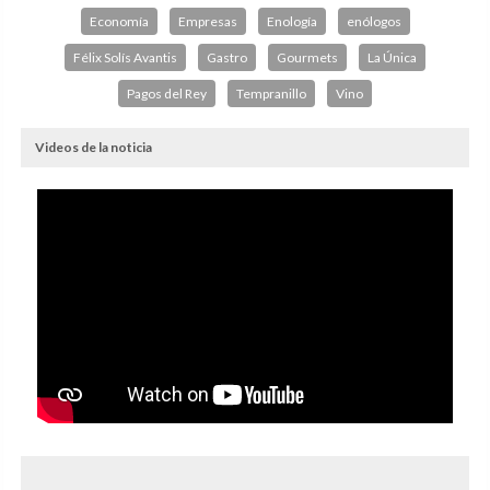
Economía
Empresas
Enología
enólogos
Félix Solís Avantis
Gastro
Gourmets
La Única
Pagos del Rey
Tempranillo
Vino
Videos de la noticia