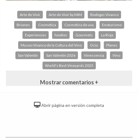
Arte de Vivir
Arte de Vivir by MIM
Bodegas Vivanco
Briones
Cosmética
Cosmética de uva
Enoturismo
Experiencias
foodies
Gourmets
La Rioja
Museo Vivanco de la Cultura del Vino
Ocio
Planes
San Valentín
San Valentin 2026
Vinessensia
Vino
World's Best Vineyards 2025
Mostrar comentarios +
Abrir página en versión completa