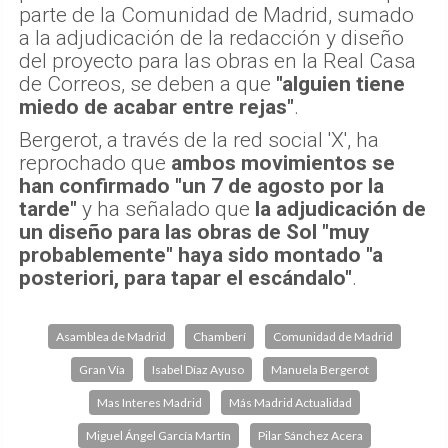
parte de la Comunidad de Madrid, sumado
a la adjudicación de la redacción y diseño
del proyecto para las obras en la Real Casa
de Correos, se deben a que
"alguien tiene
miedo de acabar entre rejas"
.
Bergerot, a través de la red social 'X', ha
reprochado que
ambos movimientos se
han confirmado "un 7 de agosto por la
tarde"
y ha señalado que
la adjudicación de
un diseño para las obras de Sol "muy
probablemente" haya sido montado "a
posteriori, para tapar el escándalo"
.
Asamblea de Madrid
Chamberí
Comunidad de Madrid
Gran Vía
Isabel Díaz Ayuso
Manuela Bergerot
Mas Interes Madrid
Más Madrid Actualidad
Miguel Ángel García Martín
Pilar Sánchez Acera