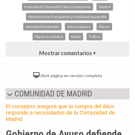
Estación de Chamartín Clara Campoamor
Madrid
Ministerio de Transportes y Movilidad Sostenible
Movilidad Sostenible
Observadores
Planes
Planes en Madrid
Renfe
Tráfico
Mostrar comentarios +
Abrir página en versión completa
COMUNIDAD DE MADRID
El consejero asegura que la compra del ático
responde a necesidades de la Comunidad de
Madrid
Gobierno de Ayuso defiende