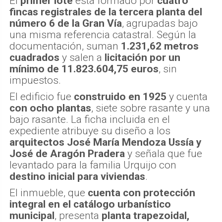
El
primer lote
está formado por
cuatro
fincas registrales de la tercera planta del
número 6 de la Gran Vía
, agrupadas bajo
una misma referencia catastral. Según la
documentación, suman
1.231,62 metros
cuadrados
y salen a
licitación por un
mínimo de 11.823.604,75 euros
, sin
impuestos.
El edificio fue
construido en 1925
y cuenta
con ocho plantas
, siete sobre rasante y una
bajo rasante. La ficha incluida en el
expediente atribuye su diseño a los
arquitectos José María Mendoza Ussía y
José de Aragón Pradera
y señala que fue
levantado para la familia Urquijo con
destino inicial para viviendas
.
El inmueble, que
cuenta con protección
integral en el catálogo urbanístico
municipal
, presenta
planta trapezoidal,