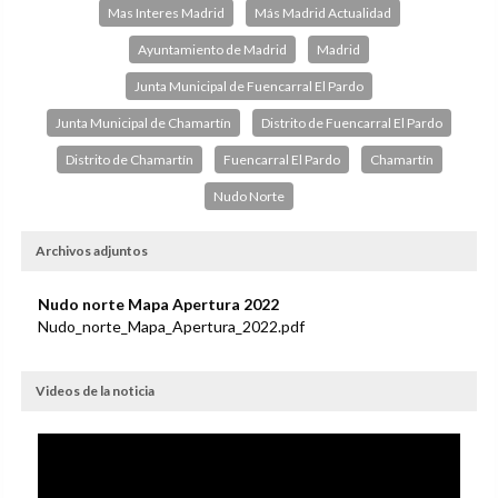
Mas Interes Madrid
Más Madrid Actualidad
Ayuntamiento de Madrid
Madrid
Junta Municipal de Fuencarral El Pardo
Junta Municipal de Chamartín
Distrito de Fuencarral El Pardo
Distrito de Chamartín
Fuencarral El Pardo
Chamartín
Nudo Norte
Archivos adjuntos
Nudo norte Mapa Apertura 2022
Nudo_norte_Mapa_Apertura_2022.pdf
Videos de la noticia