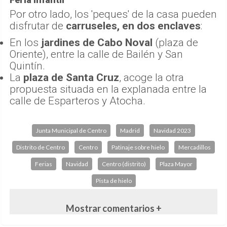
Por otro lado, los 'peques' de la casa pueden
disfrutar de
carruseles, en dos enclaves
:
En los
jardines de Cabo Noval
(plaza de
Oriente), entre la calle de Bailén y San
Quintín.
La
plaza de Santa Cruz
, acoge la otra
propuesta situada en la explanada entre la
calle de Esparteros y Atocha.
Junta Municipal de Centro
Madrid
Navidad 2023
Distrito de Centro
Centro
Patinaje sobre hielo
Mercadillos
Ferias
Navidad
Centro (distrito)
Plaza Mayor
Pista de hielo
Mostrar comentarios +