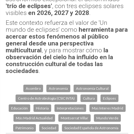
'trío de eclipses'
, con tres eclipses solares
visibles
en 2026, 2027 y 2028
.
Este contexto refuerza el valor de 'Un
mundo de eclipses' como
herramienta para
acercar estos fenómenos al público
general desde una perspectiva
multicultural
, y para mostrar cómo
la
observación del cielo ha influido en la
construcción cultural de todas las
sociedades
.
Asombro
Astronomía
Astronomía Cultural
Centro de Astrobiología (CSIC INTA)
Cultura
Eclipses
Educación
Historia
Interpretaciones
Mas Interes Madrid
Más Madrid Actualidad
Montserrat Villar
Mundo Verde
Patrimonio
Sociedad
Sociedad Española de Astronomía