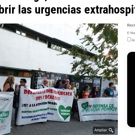
rir las urgencias extrahospi
Reci
E-Mai
Ac
Ampliar