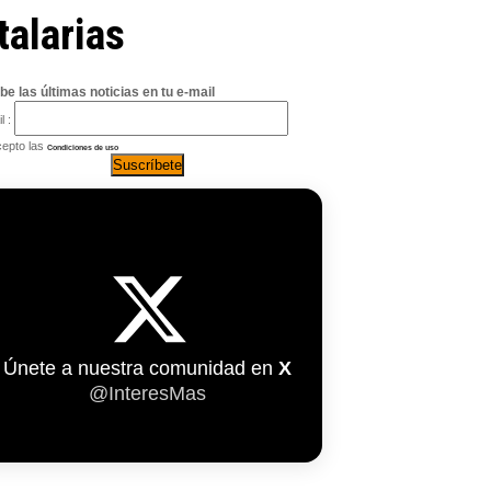
talarias
be las últimas noticias en tu e-mail
l :
epto las
Condiciones de uso
Únete a nuestra comunidad en
X
@InteresMas