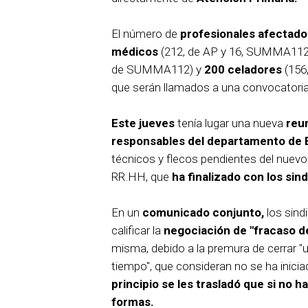
El número de
profesionales afectado
médicos
(212, de AP y 16, SUMMA112
de SUMMA112) y
200 celadores
(156
que serán llamados a una convocatoria 
Este jueves
tenía lugar una nueva
reu
responsables del departamento de 
técnicos y flecos pendientes del nuev
RR.HH, que
ha finalizado con los si
En un
comunicado conjunto,
los sind
calificar la
negociación de "fracaso de
misma, debido a la premura de cerrar "
tiempo", que consideran no se ha inic
principio se les trasladó que si no 
formas.