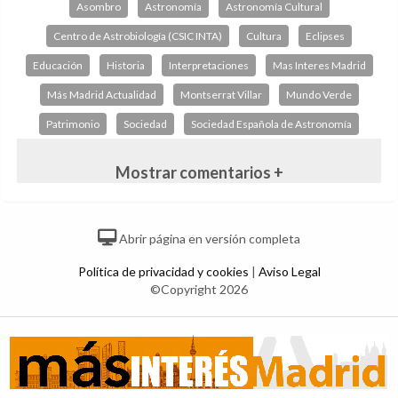
Asombro
Astronomía
Astronomía Cultural
Centro de Astrobiología (CSIC INTA)
Cultura
Eclipses
Educación
Historia
Interpretaciones
Mas Interes Madrid
Más Madrid Actualidad
Montserrat Villar
Mundo Verde
Patrimonio
Sociedad
Sociedad Española de Astronomía
Mostrar comentarios +
Abrir página en versión completa
Política de privacidad y cookies
|
Aviso Legal
©Copyright 2026