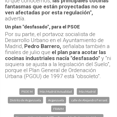
lo que conocemos,
las principales cocinas
fantasmas que están proyectadas no se
ven afectadas por esta regulación",
advertía.
Un plan "desfasado", para el PSOE
Por su parte, el portavoz socialista de
Desarrollo Urbano en el Ayuntamiento de
Madrid,
Pedro Barrero,
señalaba también a
finales de julio que
el plan para acotar las
cocinas industriales nacía "desfasado"
y "ni
siquiera se ajusta a la legislación del Suelo",
porque el Plan General de Ordenación
Urbana (PGOU) de 1997 está "obsoleto".
PSOE M
Más Madrid Actualidad
Más Madrid
Distrito de Arganzuela
Arganzuela
calle de Alejandro Ferrant
FRAVM