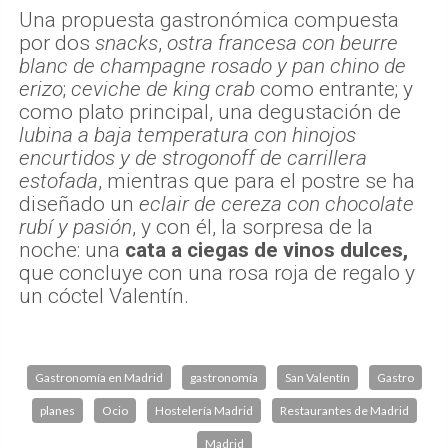
Una propuesta gastronómica compuesta
por dos
snacks
,
ostra francesa con beurre
blanc de champagne rosado y pan chino de
erizo
;
ceviche de king crab
como entrante; y
como plato principal, una degustación de
lubina a baja temperatura con hinojos
encurtidos y de strogonoff de carrillera
estofada
, mientras que para el postre se ha
diseñado un
eclair de cereza con chocolate
rubí y pasión
, y con él, la sorpresa de la
noche: una
cata a ciegas de vinos dulces,
que concluye con una rosa roja de regalo y
un cóctel Valentín.
Gastronomía en Madrid
gastronomía
San Valentín
Gastro
planes
Ocio
Hostelería Madrid
Restaurantes de Madrid
Madrid