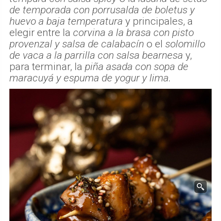
de temporada con porrusalda de boletus y
huevo a baja temperatura
y principales, a
elegir entre la
corvina a la brasa con pisto
provenzal y salsa de calabacín
o el
solomillo
de vaca a la parrilla con salsa bearnesa
y,
para terminar, la
piña asada con sopa de
maracuyá y espuma de yogur y lima.