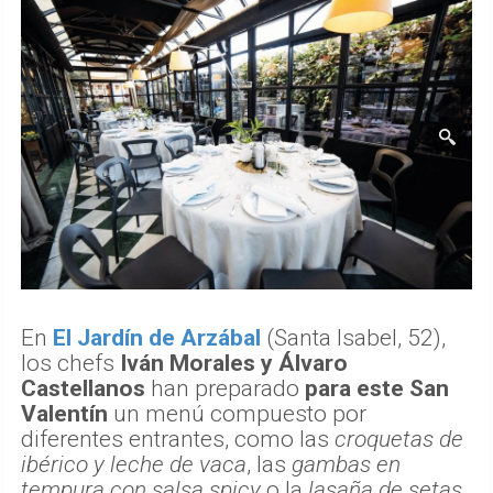
En
El Jardín de Arzábal
(Santa Isabel, 52),
los chefs
Iván Morales y Álvaro
Castellanos
han preparado
para este San
Valentín
un menú compuesto por
diferentes entrantes, como las
croquetas de
ibérico y leche de vaca
, las
gambas en
tempura con salsa spicy
o la
lasaña de setas