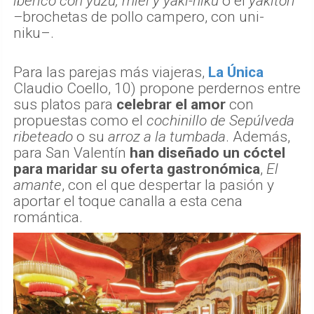
ibérico con yuzu, miel y yaki-niku
o el
yakitori
–
brochetas de pollo campero, con uni-
niku–.
Para las parejas más viajeras,
La Única
Claudio Coello, 10) propone perdernos entre
sus platos para
celebrar el amor
con
propuestas como el
cochinillo de Sepúlveda
ribeteado
o su
arroz a la tumbada
. Además,
para San Valentín
han diseñado un cóctel
para maridar su oferta gastronómica
,
El
amante
, con el que despertar la pasión y
aportar el toque canalla a esta cena
romántica.