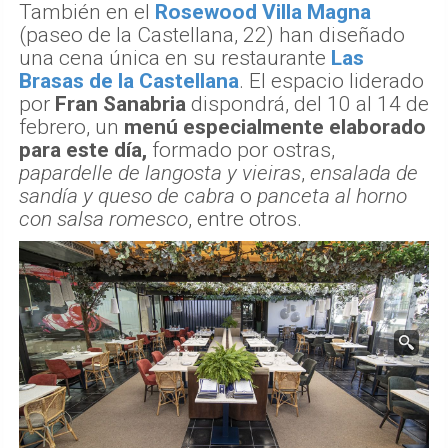
También en el
Rosewood Villa Magna
(paseo de la Castellana, 22) han diseñado
una cena única en su restaurante
Las
Brasas de la Castellana
. El espacio liderado
por
Fran Sanabria
dispondrá, del 10 al 14 de
febrero, un
menú especialmente elaborado
para este día,
formado por ostras,
papardelle de langosta y vieiras
,
ensalada de
sandía y queso de cabra
o
panceta al horno
con salsa romesco
, entre otros.