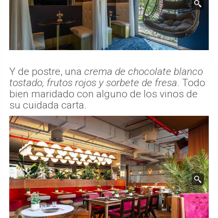
Y de postre, una
crema de chocolate blanco
tostado, frutos rojos y sorbete de fresa
. Todo
bien maridado con alguno de los vinos de
su cuidada carta.