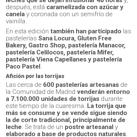
leches que se dejan infusionar 48 horas
y,
después, está
caramelizada con azúcar y
canela
y coronada con un semifrío de
vainilla.
En esta edición
también han participado
las
pastelerías
Sana Locura, Gluten Free
Bakery, Gastro Shop, pastelería Manacor,
pastelería Celilocos, pastelería Mifer,
pastelería Viena Capellanes y pastelería
Paco Pastel
.
Afición por las torrijas
Las cerca de
600 pastelerías artesanas
de
la Comunidad de Madrid
venderán
entorno
a 7.100.000 unidades de torrijas
durante
este tiempo de la cuaresma.
La torrija que
más se consume y se vende sigue siendo
la de corte tradicional, principalmente de
leche
. Se trata de un
postre artesanal
y
elaborado a base de productos naturales
.