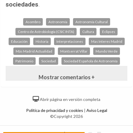
sociedades
.
Asombro
Astronomía
Astronomía Cultural
Centro de Astrobiología (CSIC INTA)
Cultura
Eclipses
Educación
Historia
Interpretaciones
Mas Interes Madrid
Más Madrid Actualidad
Montserrat Villar
Mundo Verde
Patrimonio
Sociedad
Sociedad Española de Astronomía
Mostrar comentarios +
Abrir página en versión completa
Política de privacidad y cookies
|
Aviso Legal
©Copyright 2026