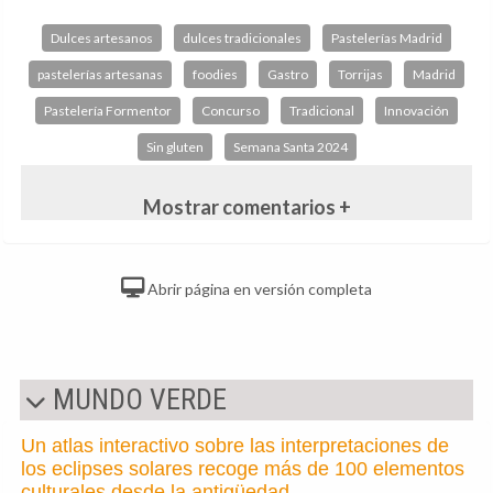
Dulces artesanos
dulces tradicionales
Pastelerías Madrid
pastelerías artesanas
foodies
Gastro
Torrijas
Madrid
Pastelería Formentor
Concurso
Tradicional
Innovación
Sin gluten
Semana Santa 2024
Mostrar comentarios +
Abrir página en versión completa
MUNDO VERDE
Un atlas interactivo sobre las interpretaciones de
los eclipses solares recoge más de 100 elementos
culturales desde la antigüedad